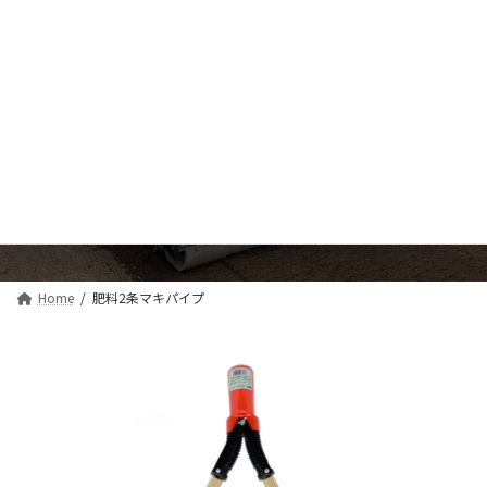
コ
ナ
ン
ビ
テ
ゲ
ン
ー
ツ
シ
へ
ョ
ス
ン
肥料2条マキパイプ
キ
に
ッ
移
プ
動
Home
肥料2条マキパイプ